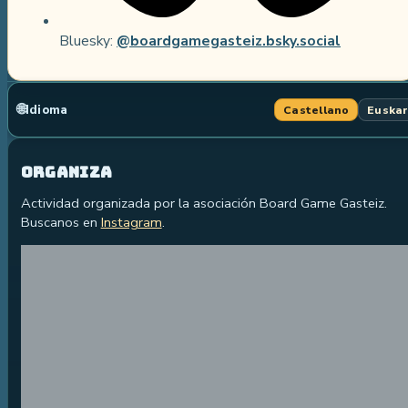
Bluesky
:
@boardgamegasteiz.bsky.social
🌐
Idioma
Castellano
Euska
Organiza
Actividad organizada por la asociación Board Game Gasteiz.
Buscanos en
Instagram
.