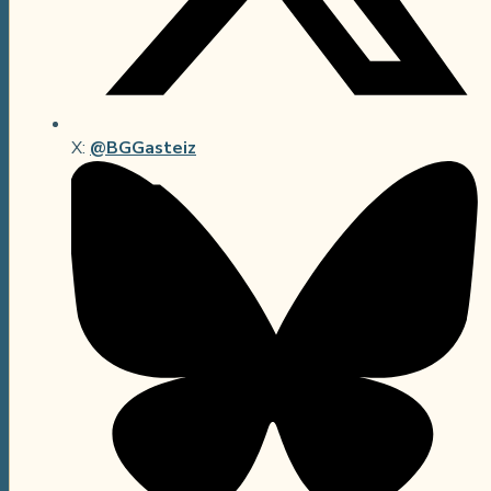
X
:
@BGGasteiz