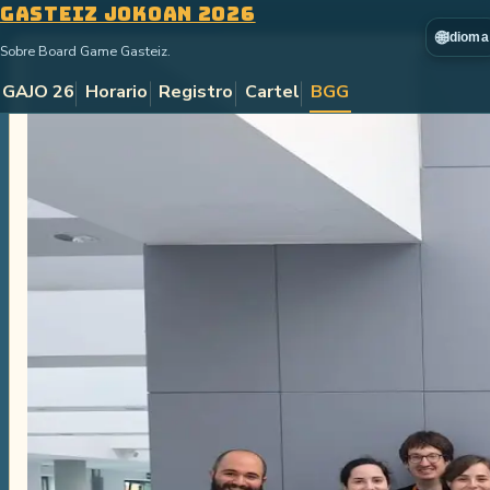
Gasteiz Jokoan 2026
Saltar al contenido principal
🌐
Idioma
Sobre Board Game Gasteiz.
GAJO 26
Horario
Registro
Cartel
BGG