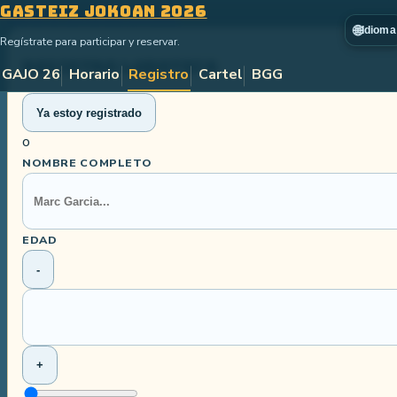
Gasteiz Jokoan 2026
Saltar al contenido principal
🌐
Idioma
Regístrate para participar y reservar.
Registro Ludoteca
GAJO 26
Horario
Registro
Cartel
BGG
Ya estoy registrado
o
NOMBRE COMPLETO
EDAD
-
+