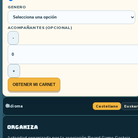
GENERO
ACOMPAÑANTES
(OPCIONAL)
-
+
OBTENER MI CARNET
🌐
Idioma
Castellano
Euska
Organiza
Actividad organizada por la asociación Board Game Gasteiz.