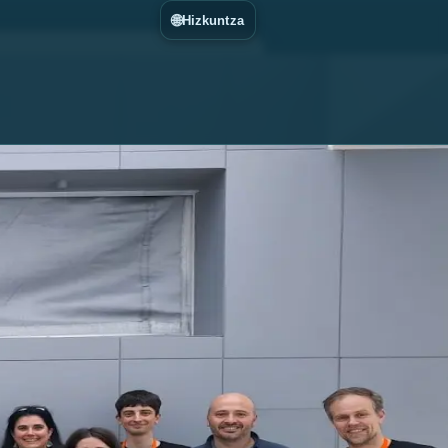
🌐
Hizkuntza