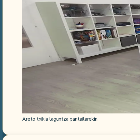
Areto txikia laguntza pantailarekin