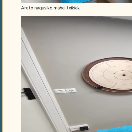
Areto nagusiko mahai txikiak