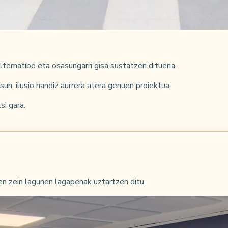
alternatibo eta osasungarri gisa sustatzen dituena.
un, ilusio handiz aurrera atera genuen proiektua.
si gara.
n zein lagunen lagapenak uztartzen ditu.