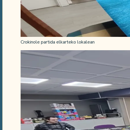
Crokinole partida elkarteko lokalean