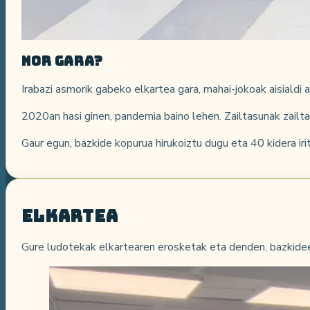
Nor gara?
Irabazi asmorik gabeko elkartea gara, mahai-jokoak aisialdi 
2020an hasi ginen, pandemia baino lehen. Zailtasunak zailtas
Gaur egun, bazkide kopurua hirukoiztu dugu eta 40 kidera irit
Elkartea
Gure ludotekak elkartearen erosketak eta denden, bazkidee