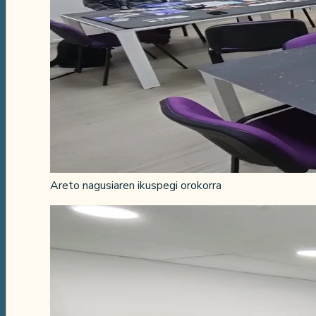
Areto nagusiaren ikuspegi orokorra