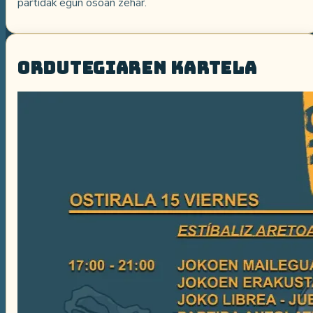
partidak egun osoan zehar.
Ordutegiaren kartela