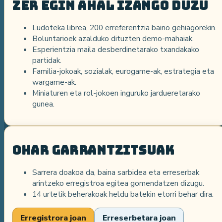
Zer egin ahal izango duzu
Ludoteka librea, 200 erreferentzia baino gehiagorekin.
Boluntarioek azalduko dituzten demo-mahaiak.
Esperientzia maila desberdinetarako txandakako
partidak.
Familia-jokoak, sozialak, eurogame-ak, estrategia eta
wargame-ak.
Miniaturen eta rol-jokoen inguruko jardueretarako
gunea.
Ohar garrantzitsuak
Sarrera doakoa da, baina sarbidea eta erreserbak
arintzeko erregistroa egitea gomendatzen dizugu.
14 urtetik beherakoak heldu batekin etorri behar dira.
Erregistrora joan
Erreserbetara joan