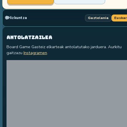
🌐
Hizkuntza
Gaztelania
Euska
Antolatzailea
Board Game Gasteiz elkarteak antolatutako jarduera. Aurkitu
gaitzazu
Instagramen
.