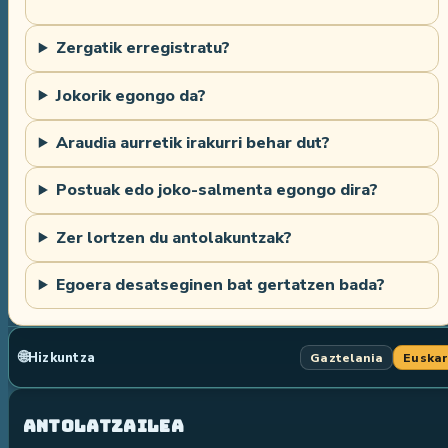
Zergatik erregistratu?
Jokorik egongo da?
Araudia aurretik irakurri behar dut?
Postuak edo joko-salmenta egongo dira?
Zer lortzen du antolakuntzak?
Egoera desatseginen bat gertatzen bada?
🌐
Hizkuntza
Gaztelania
Euska
Antolatzailea