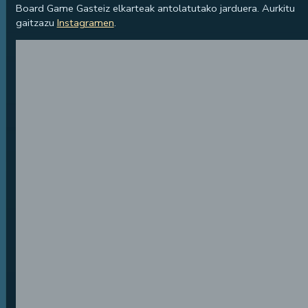
Board Game Gasteiz elkarteak antolatutako jarduera. Aurkitu
gaitzazu
Instagramen
.