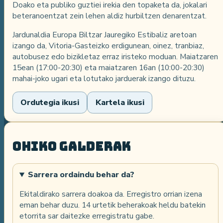
Doako eta publiko guztiei irekia den topaketa da, jokalari
beteranoentzat zein lehen aldiz hurbiltzen denarentzat.
Jardunaldia Europa Biltzar Jauregiko Estibaliz aretoan
izango da, Vitoria-Gasteizko erdigunean, oinez, tranbiaz,
autobusez edo bizikletaz erraz iristeko moduan. Maiatzaren
15ean (17:00-20:30) eta maiatzaren 16an (10:00-20:30)
mahai-joko ugari eta lotutako jarduerak izango dituzu.
Ordutegia ikusi
Kartela ikusi
Ohiko galderak
Sarrera ordaindu behar da?
Ekitaldirako sarrera doakoa da. Erregistro orrian izena
eman behar duzu. 14 urtetik beherakoak heldu batekin
etorrita sar daitezke erregistratu gabe.